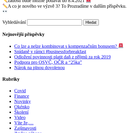
žádosti bude možné podávat do 8.4.2021
A co je nového ve výzvě 3? To Prozradíme v dalším příspěvku.
Vyhledávání
Nejnovější příspěvky
Co lze a nelze kombinovat s kompenzačním bonusem?
Snídaně v rámci #businessforbreakfast
Odložení povinnosti platit daň z příjmů za rok 2019
Podpora pro OSVČ, OČR a “25ka”
Nárok na plnou dovolenou
Rubriky
Covid
Finance
Novinky
Okénko
Školení
Video
Víte že,…
Zajímavosti