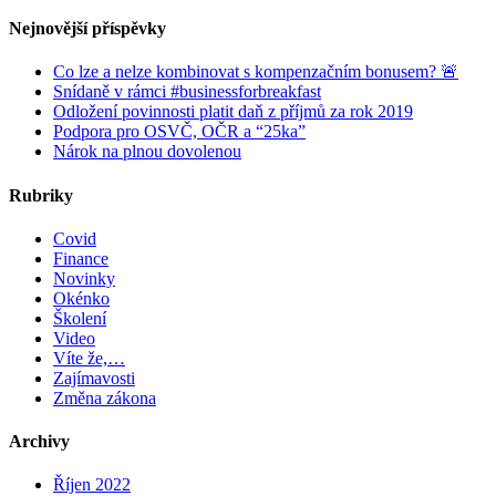
Nejnovější příspěvky
Co lze a nelze kombinovat s kompenzačním bonusem? 🚨
Snídaně v rámci #businessforbreakfast
Odložení povinnosti platit daň z příjmů za rok 2019
Podpora pro OSVČ, OČR a “25ka”
Nárok na plnou dovolenou
Rubriky
Covid
Finance
Novinky
Okénko
Školení
Video
Víte že,…
Zajímavosti
Změna zákona
Archivy
Říjen 2022