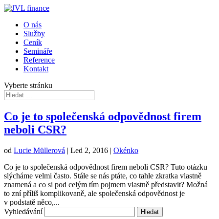
O nás
Služby
Ceník
Semináře
Reference
Kontakt
Vyberte stránku
Co je to společenská odpovědnost firem
neboli CSR?
od
Lucie Müllerová
|
Led 2, 2016
|
Okénko
Co je to společenská odpovědnost firem neboli CSR? Tuto otázku
slýcháme velmi často. Stále se nás ptáte, co tahle zkratka vlastně
znamená a co si pod celým tím pojmem vlastně představit? Možná
to zní příliš komplikovaně, ale společenská odpovědnost je
v podstatě něco,...
Vyhledávání