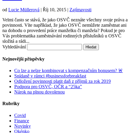
od
Lucie Müllerová
|
Říj 10, 2015
|
Zajímavosti
Velmi často se stává, že jako OSVČ neznáte všechny svoje práva a
povinnosti. Víte například, že jako OSVČ nemůžete zaměstnat ani
na dohodu o provedení práce manželku či manžela? Pokud je pro
Vás problematika zaměstnávání rodinných příslušníků u OSVČ
složitá a rádi...
Vyhledávání
Nejnovější příspěvky
Co lze a nelze kombinovat s kompenzačním bonusem? 🚨
Snídaně v rámci #businessforbreakfast
Odložení povinnosti platit daň z příjmů za rok 2019
Podpora pro OSVČ, OČR a “25ka”
Nárok na plnou dovolenou
Rubriky
Covid
Finance
Novinky
Okénko