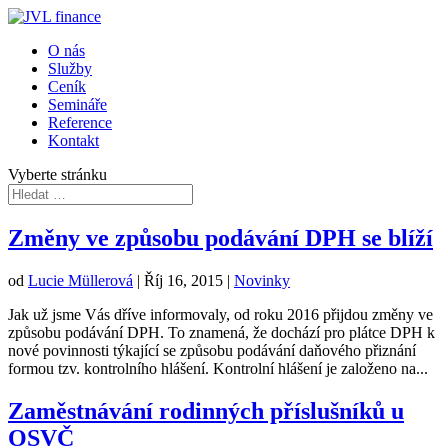
O nás
Služby
Ceník
Semináře
Reference
Kontakt
Vyberte stránku
Změny ve způsobu podávání DPH se blíží
od
Lucie Müllerová
|
Říj 16, 2015
|
Novinky
Jak už jsme Vás dříve informovaly, od roku 2016 přijdou změny ve
způsobu podávání DPH. To znamená, že dochází pro plátce DPH k
nové povinnosti týkající se způsobu podávání daňového přiznání
formou tzv. kontrolního hlášení. Kontrolní hlášení je založeno na...
Zaměstnávání rodinných příslušníků u
OSVČ