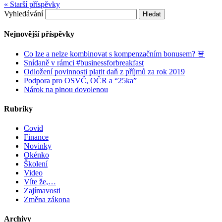
« Starší příspěvky
Vyhledávání
Nejnovější příspěvky
Co lze a nelze kombinovat s kompenzačním bonusem? 🚨
Snídaně v rámci #businessforbreakfast
Odložení povinnosti platit daň z příjmů za rok 2019
Podpora pro OSVČ, OČR a “25ka”
Nárok na plnou dovolenou
Rubriky
Covid
Finance
Novinky
Okénko
Školení
Video
Víte že,…
Zajímavosti
Změna zákona
Archivy