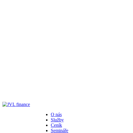
O nás
Služby
Ceník
Semináře