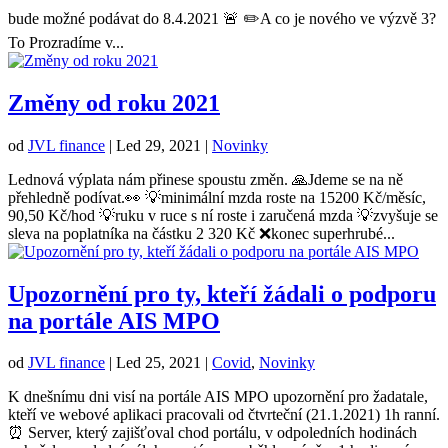
bude možné podávat do 8.4.2021 🚨 ✏️A co je nového ve výzvě 3?
To Prozradíme v...
Změny od roku 2021
od
JVL finance
|
Led 29, 2021
|
Novinky
Lednová výplata nám přinese spoustu změn. 🙏Jdeme se na ně
přehledně podívat.👀 💡minimální mzda roste na 15200 Kč/měsíc,
90,50 Kč/hod 💡ruku v ruce s ní roste i zaručená mzda 💡zvyšuje se
sleva na poplatníka na částku 2 320 Kč ❌konec superhrubé...
Upozornění pro ty, kteří žádali o podporu
na portále AIS MPO
od
JVL finance
|
Led 25, 2021
|
Covid
,
Novinky
K dnešnímu dni visí na portále AIS MPO upozornění pro žadatale,
kteří ve webové aplikaci pracovali od čtvrteční (21.1.2021) 1h ranní.
⏰ Server, který zajišťoval chod portálu, v odpoledních hodinách