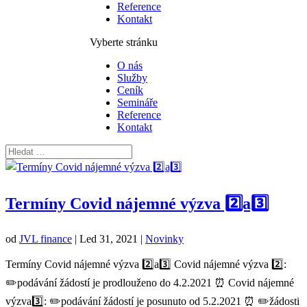
Reference
Kontakt
Vyberte stránku
O nás
Služby
Ceník
Semináře
Reference
Kontakt
Termíny Covid nájemné výzva 2️⃣a3️⃣
od
JVL finance
|
Led 31, 2021
|
Novinky
Termíny Covid nájemné výzva 2️⃣a3️⃣ Covid nájemné výzva 2️⃣:
✏️podávání žádostí je prodlouženo do 4.2.2021 ⏰ Covid nájemné
výzva3️⃣: ✏️podávání žádostí je posunuto od 5.2.2021 ⏰ ✏️žádosti