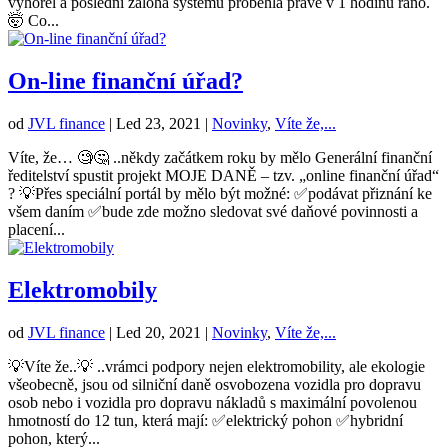
vyhořel a poslední záloha systému proběhla právě v 1 hodinu ráno.
🤯 Co...
On-line finanční úřad?
od
JVL finance
|
Led 23, 2021
|
Novinky
,
Víte že,...
Víte, že… 🧐🤔 ..někdy začátkem roku by mělo Generální finanční
ředitelství spustit projekt MOJE DANĚ – tzv. „online finanční úřad“
? 💡Přes speciální portál by mělo být možné: ✅podávat přiznání ke
všem daním ✅bude zde možno sledovat své daňové povinnosti a
placení...
Elektromobily
od
JVL finance
|
Led 20, 2021
|
Novinky
,
Víte že,...
💡Víte že..💡 ..vrámci podpory nejen elektromobility, ale ekologie
všeobecně, jsou od silniční daně osvobozena vozidla pro dopravu
osob nebo i vozidla pro dopravu nákladů s maximální povolenou
hmotností do 12 tun, která mají: ✅elektrický pohon ✅hybridní
pohon, který...