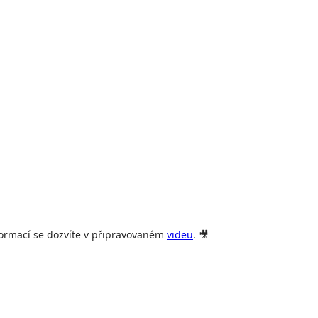
formací se dozvíte v připravovaném
videu
.
🎥