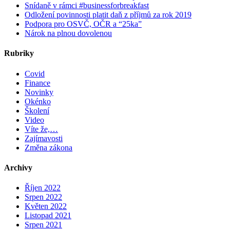
Snídaně v rámci #businessforbreakfast
Odložení povinnosti platit daň z příjmů za rok 2019
Podpora pro OSVČ, OČR a “25ka”
Nárok na plnou dovolenou
Rubriky
Covid
Finance
Novinky
Okénko
Školení
Video
Víte že,…
Zajímavosti
Změna zákona
Archivy
Říjen 2022
Srpen 2022
Květen 2022
Listopad 2021
Srpen 2021