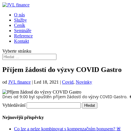
O nás
Služby
Ceník
Semináře
Reference
Kontakt
Vyberte stránku
Příjem žádostí do výzvy COVID Gastro
od
JVL finance
|
Led 18, 2021
|
Covid
,
Novinky
Dnes od 9:00 byl spuštěn příjem žádostí do výzvy COVID Gastro.

Vyhledávání
Nejnovější příspěvky
Co lze a nelze kombinovat s kompenzačním bonusem? 🚨