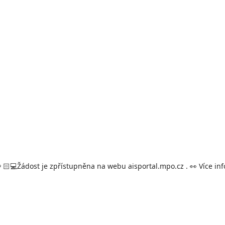
Žádost je zpřístupněna na webu aisportal.mpo.cz .
Více in
🏻
💻
👀