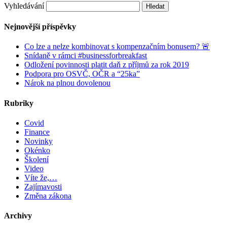
Vyhledávání
Nejnovější příspěvky
Co lze a nelze kombinovat s kompenzačním bonusem? 🚨
Snídaně v rámci #businessforbreakfast
Odložení povinnosti platit daň z příjmů za rok 2019
Podpora pro OSVČ, OČR a “25ka”
Nárok na plnou dovolenou
Rubriky
Covid
Finance
Novinky
Okénko
Školení
Video
Víte že,…
Zajímavosti
Změna zákona
Archivy