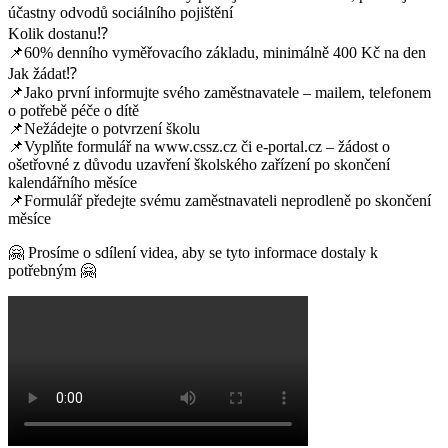
účastny odvodů sociálního pojištění
Kolik dostanu⁉️
📌60% denního vyměřovacího základu, minimálně 400 Kč na den
Jak žádat⁉️
📌Jako první informujte svého zaměstnavatele – mailem, telefonem
o potřebě péče o dítě
📌Nežádejte o potvrzení školu
📌Vyplňte formulář na www.cssz.cz či e-portal.cz – žádost o
ošetřovné z důvodu uzavření školského zařízení po skončení
kalendářního měsíce
📌Formulář předejte svému zaměstnavateli neprodleně po skončení
měsíce
🤗 Prosíme o sdílení videa, aby se tyto informace dostaly k
potřebným 🤗