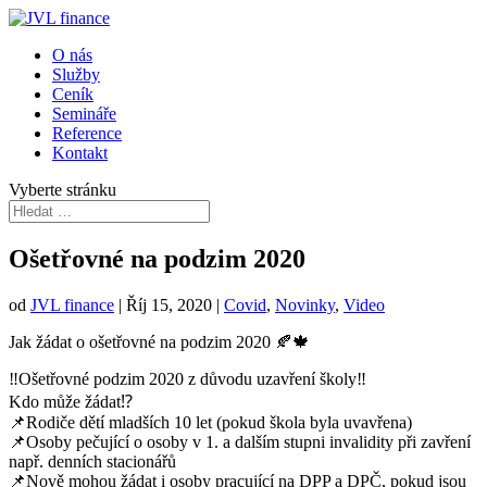
O nás
Služby
Ceník
Semináře
Reference
Kontakt
Vyberte stránku
Ošetřovné na podzim 2020
od
JVL finance
|
Říj 15, 2020
|
Covid
,
Novinky
,
Video
Jak žádat o ošetřovné na podzim 2020 🍂🍁
‼️Ošetřovné podzim 2020 z důvodu uzavření školy‼️
Kdo může žádat⁉️
📌Rodiče dětí mladších 10 let (pokud škola byla uvavřena)
📌Osoby pečující o osoby v 1. a dalším stupni invalidity při zavření
např. denních stacionářů
📌Nově mohou žádat i osoby pracující na DPP a DPČ, pokud jsou