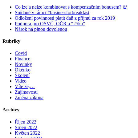
Co lze a nelze kombinovat s kompenzačním bonusem? 🚨
Snídaně v rámci #businessforbreakfast
Odložení povinnosti platit daň z příjmů za rok 2019
Podpora pro OSVČ, OČR a “25ka”
Nárok na plnou dovolenou
Rubriky
Covid
Finance
Novinky
Okénko
Školení
Video
Víte že,…
Zajímavosti
Změna zákona
Archivy
Říjen 2022
Srpen 2022
Květen 2022