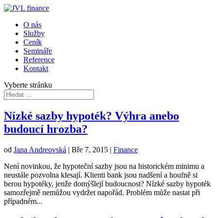
O nás
Služby
Ceník
Semináře
Reference
Kontakt
Vyberte stránku
Nízké sazby hypoték? Výhra anebo
budoucí hrozba?
od
Jana Andreovská
|
Bře 7, 2015
|
Finance
Není novinkou, že hypoteční sazby jsou na historickém minimu a
neustále pozvolna klesají. Klienti bank jsou nadšení a houfně si
berou hypotéky, jenže domýšlejí budoucnost? Nízké sazby hypoték
samozřejmě nemůžou vydržet napořád. Problém může nastat při
případném...