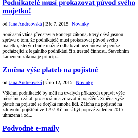
Podnikatelé musí prokazovat původ svého
majetku!
od
Jana Andreovská
|
Bře 7, 2015
|
Novinky
Současná vláda představila koncept zákona, který dává jasnou
zprávu o tom, že podnikatelé musí prokazovat původ svého
majetku, kterým bude možné odhalovat nezdaňované peníze
pocházející z legálního podnikání či z trestné činnosti. Stavebním
kamenem zákona je princip...
Změna výše plateb na pojistné
od
Jana Andreovská
|
Úno 12, 2015
|
Novinky
Všichni podnikatelé by měli na trvalých příkazech upravit výše
měsíčních záloh pro sociální a zdravotní pojištění. Změna výše
plateb na pojistné se dotýká mnoha lidí. Záloha na pojistné na
zdravotní pojištění ve 1797 Kč musí být poprvé za leden 2015
uhrazena i od...
Podvodné e-maily