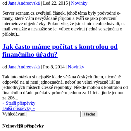
od
Jana Andreovská
|
Led 22, 2015
|
Novinky
Server seznam.cz zveřejnil článek, jehož téma byly podvodné e-
maily, které Vám nevyžádaně přijdou a tváří se jako potvrzení
internetové objednávky. Pokud víte, že jste si nic neobjednávali, e-
mail vymažte a nesnažte se jej vůbec otevírat (jedná se zejména o
přílohu)....
Jak často máme počítat s kontrolou od
finančního úřadu?
od
Jana Andreovská
|
Pro 8, 2014
|
Novinky
Tak tuto otázku si nejspíše klade většina českých firem, nicméně
odpověď na ni není jednoznačná, neboť se velmi výrazně liší na
jednotlivých místech České republiky. Někde mohou s kontrolou od
finančního úřadu počítat v průměru jednou za 11 let a jinde jednou
za 206...
« Starší příspěvky
Další příspěvky »
Vyhledávání
Nejnovější příspěvky