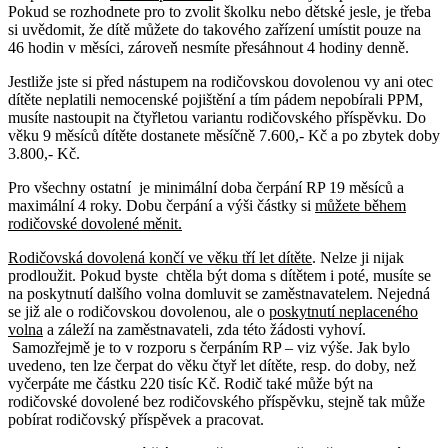
Pokud se rozhodnete pro to zvolit školku nebo dětské jesle, je třeba
si uvědomit, že dítě můžete do takového zařízení umístit pouze na
46 hodin v měsíci, zároveň nesmíte přesáhnout 4 hodiny denně.
Jestliže jste si před nástupem na rodičovskou dovolenou vy ani otec
dítěte neplatili nemocenské pojištění a tím pádem nepobírali PPM,
musíte nastoupit na čtyřletou variantu rodičovského příspěvku. Do
věku 9 měsíců dítěte dostanete měsíčně 7.600,- Kč a po zbytek doby
3.800,- Kč.
Pro všechny ostatní je minimální doba čerpání RP 19 měsíců a
maximální 4 roky. Dobu čerpání a výši částky si
můžete během
rodičovské dovolené měnit.
Rodičovská dovolená končí ve věku tří let dítěte
. Nelze ji nijak
prodloužit. Pokud byste chtěla být doma s dítětem i poté, musíte se
na poskytnutí dalšího volna domluvit se zaměstnavatelem. Nejedná
se již ale o rodičovskou dovolenou, ale o
poskytnutí neplaceného
volna
a záleží na zaměstnavateli, zda této žádosti vyhoví.
Samozřejmě je to v rozporu s čerpáním RP – viz výše. Jak bylo
uvedeno, ten lze čerpat do věku čtyř let dítěte, resp. do doby, než
vyčerpáte me částku 220 tisíc Kč. Rodič také může být na
rodičovské dovolené bez rodičovského příspěvku, stejně tak může
pobírat rodičovský příspěvek a pracovat.