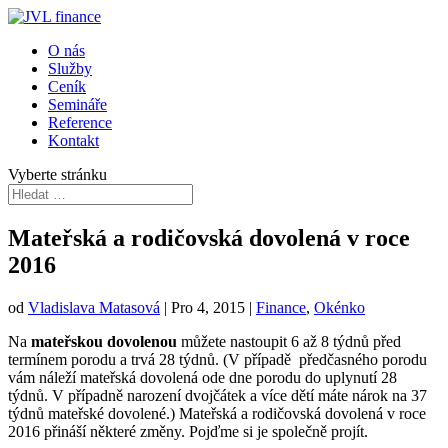
O nás
Služby
Ceník
Semináře
Reference
Kontakt
Vyberte stránku
Mateřská a rodičovská dovolená v roce
2016
od
Vladislava Matasová
|
Pro 4, 2015
|
Finance
,
Okénko
Na
mateřskou dovolenou
můžete nastoupit 6 až 8 týdnů před
termínem porodu a trvá 28 týdnů. (V případě předčasného porodu
vám náleží mateřská dovolená ode dne porodu do uplynutí 28
týdnů. V případně narození dvojčátek a více dětí máte nárok na 37
týdnů mateřské dovolené.) Mateřská a rodičovská dovolená v roce
2016 přináší některé změny. Pojďme si je společně projít.