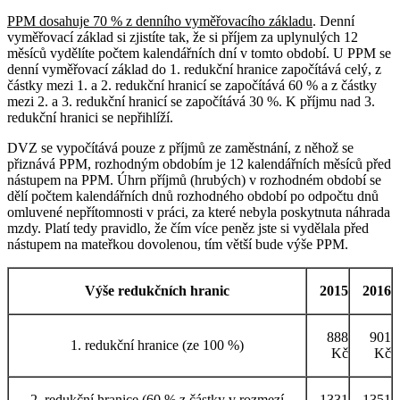
PPM dosahuje 70 % z denního vyměřovacího základu
. Denní
vyměřovací základ si zjistíte tak, že si příjem za uplynulých 12
měsíců vydělíte počtem kalendářních dní v tomto období. U PPM se
denní vyměřovací základ do 1. redukční hranice započítává celý, z
částky mezi 1. a 2. redukční hranicí se započítává 60 % a z částky
mezi 2. a 3. redukční hranicí se započítává 30 %. K příjmu nad 3.
redukční hranici se nepřihlíží.
DVZ se vypočítává pouze z příjmů ze zaměstnání, z něhož se
přiznává PPM, rozhodným obdobím je 12 kalendářních měsíců před
nástupem na PPM. Úhrn příjmů (hrubých) v rozhodném období se
dělí počtem kalendářních dnů rozhodného období po odpočtu dnů
omluvené nepřítomnosti v práci, za které nebyla poskytnuta náhrada
mzdy. Platí tedy pravidlo, že čím více peněz jste si vydělala před
nástupem na mateřkou dovolenou, tím větší bude výše PPM.
Výše redukčních hranic
2015
2016
888
901
1. redukční hranice (ze 100 %)
Kč
Kč
2. redukční hranice (60 % z částky v rozmezí
1331
1351