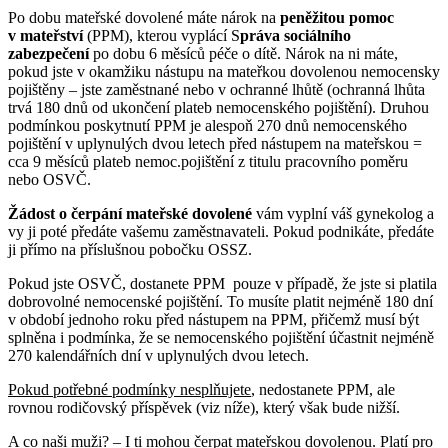
Po dobu mateřské dovolené máte nárok na
peněžitou pomoc
v mateřství
(PPM), kterou vyplácí S
práva sociálního
zabezpečení
po dobu 6 měsíců péče o dítě. Nárok na ni máte,
pokud jste v okamžiku nástupu na mateřkou dovolenou nemocensky
pojištěny – jste zaměstnané nebo v ochranné lhůtě (ochranná lhůta
trvá 180 dnů od ukončení plateb nemocenského pojištění). Druhou
podmínkou poskytnutí PPM je alespoň 270 dnů nemocenského
pojištění v uplynulých dvou letech před nástupem na mateřskou =
cca 9 měsíců plateb nemoc.pojištění z titulu pracovního poměru
nebo OSVČ.
Žádost o čerpání mateřské dovolené
vám vyplní váš gynekolog a
vy ji poté předáte vašemu zaměstnavateli. Pokud podnikáte, předáte
ji přímo na příslušnou pobočku OSSZ.
Pokud jste OSVČ, dostanete PPM pouze v případě, že jste si platila
dobrovolné nemocenské pojištění. To musíte platit nejméně 180 dní
v období jednoho roku před nástupem na PPM, přičemž musí být
splněna i podmínka, že se nemocenského pojištění účastnit nejméně
270 kalendářních dní v uplynulých dvou letech.
Pokud potřebné podmínky nesplňujete
, nedostanete PPM, ale
rovnou rodičovský příspěvek (viz níže), který však bude nižší.
A co naši muži? – I ti mohou čerpat mateřskou dovolenou. Platí pro