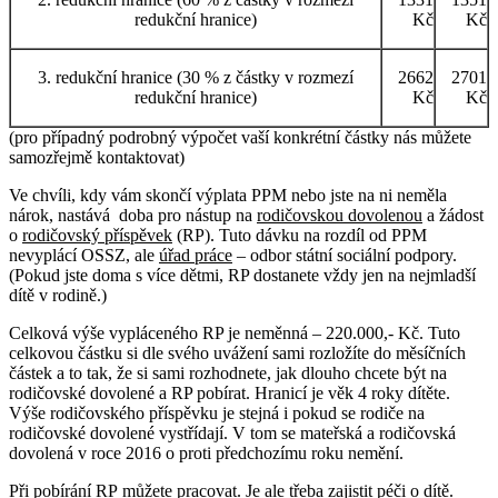
redukční hranice)
Kč
Kč
3. redukční hranice (30 % z částky v rozmezí
2662
2701
redukční hranice)
Kč
Kč
(pro případný podrobný výpočet vaší konkrétní částky nás můžete
samozřejmě kontaktovat)
Ve chvíli, kdy vám skončí výplata PPM nebo jste na ni neměla
nárok, nastává doba pro nástup na
rodičovskou dovolenou
a žádost
o
rodičovský příspěvek
(RP). Tuto dávku na rozdíl od PPM
nevyplácí OSSZ, ale
úřad práce
– odbor státní sociální podpory.
(Pokud jste doma s více dětmi, RP dostanete vždy jen na nejmladší
dítě v rodině.)
Celková výše vypláceného RP je neměnná – 220.000,- Kč. Tuto
celkovou částku si dle svého uvážení sami rozložíte do měsíčních
částek a to tak, že si sami rozhodnete, jak dlouho chcete být na
rodičovské dovolené a RP pobírat. Hranicí je věk 4 roky dítěte.
Výše rodičovského příspěvku je stejná i pokud se rodiče na
rodičovské dovolené vystřídají. V tom se mateřská a rodičovská
dovolená v roce 2016 o proti předchozímu roku nemění.
Při pobírání RP
můžete pracovat
. Je ale třeba zajistit péči o dítě.