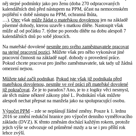
něj stejné podmínky jako pro ženu (doba 270 odpracovaných
kalendářních dnů před nástupem na PPM, účast na nemocenském
pojištění v době nástupu na PPM, ochranná lhůta,
…).
Otec
však
může žádat o mateřskou dovolenou
jen na základě
písemné dohody, kterou uzavře s matkou dítěte. Nastoupit však
může až od počátku 7. týdne po porodu dítěte na dobu alespoň 7
kalendářních dnů po sobě jdoucích.
Na mateřské dovolené
nesmíte pro svého zaměstnavatele pracovat
na stejné pracovní pozici
. Můžete však pro něho vykonávat jiné
pracovní činnosti na základě např. dohody o provedení práce.
Pokud chcete pracovat pro jiného zaměstnavatele, tak tady už žádná
omezení nejsou.
Můžete také začít podnikat
.
Pokud jste však již podnikala před
mateřskou dovolenou, nesmíte ve své práci při mateřské dovolené
již pokračovat
. Že je to paradox? Ano, je to z logiky věci nesmysl,
ale těch máme některé zákony plné L. Podnikání však můžete
alespoň nechat přepsat na manžela jako na spolupracující osobu.
Výpočet PPM
– zde se neplánují žádné změny. Pouze k 1. lednu
2016 se změní redukční hranice pro výpočet denního vyměřovacího
základu (DVZ). K těmto změnám dochází každým rokem, protože
jejich výše se odvozuje od průměrné mzdy a ta se i pro příští rok
lehce zvýší.